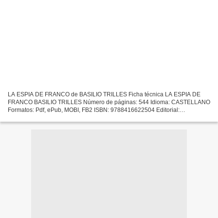
LA ESPIA DE FRANCO de BASILIO TRILLES Ficha técnica LA ESPIA DE
FRANCO BASILIO TRILLES Número de páginas: 544 Idioma: CASTELLANO
Formatos: Pdf, ePub, MOBI, FB2 ISBN: 9788416622504 Editorial:
BOOKS4POCKET Año de edición: 2019 Descargar eBook gratis Joomla...