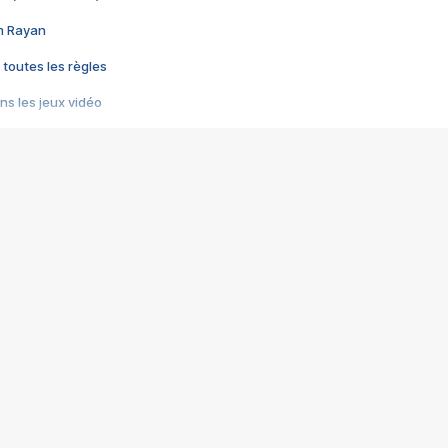
im Rayan
 toutes les règles
s les jeux vidéo
us choquant de Rockstar ? - Le scandale BULLY
e plus moche de Steam
du RÊVE tourne au CAUCHEMAR
pendant 8 heures
it… à tort
umiliés par un jeu vidéo
ire - Final Fantasy 8
ti un empire - Age of Empires
story DOFUS